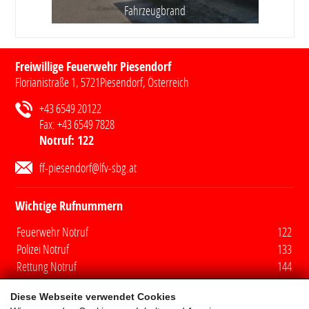
Fahrzeugbrand
Freiwillige Feuerwehr Piesendorf
Florianistraße 1
,
5721
Piesendorf
, Österreich
+43 6549 20122
Fax:
+43 6549 7828
Notruf:
122
ff-piesendorf@lfv-sbg.at
Wichtige Rufnummern
Feuerwehr Notruf
122
Polizei Notruf
133
Rettung Notruf
144
Euro Notruf
112
Diese Webseite verwendet Cookies