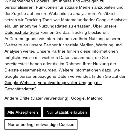
Wir verwenden Cookies, um Inhalte und Anzeigen zu
Quicklinks
personalisieren, Funktionen für soziale Medien anzubieten und
die Zugriffe auf unsere Webseite zu analysieren. Zusätzlich
Mitglieder
setzen wir Tracking-Tools wie Matomo und/oder Google Analytics
ein, um anonyme Nutzungsdaten zu erfassen. Über unsere
Fuhrpark
Datenschutz-Seite
können Sie das Tracking blockieren.
Außerdem geben wir Informationen zu Ihrer Nutzung unserer
Webseite an unsere Partner für soziale Medien, Werbung und
Aufgaben
Analysen weiter. Unsere Partner führen diese Informationen
möglicherweise mit weiteren Daten zusammen, die Sie
Wespenbeseitigung
bereitgestellt haben oder die im Rahmen Ihrer Nutzung der
Dienste gesammelt wurden. Weitere Informationen dazu, wie
Jugend
Google personenbezogene Daten verwendet, finden Sie auf der
Google‑Website „Verantwortungsvoller Umgang mit
Archiv
Geschäftsdaten“
.
Jahresplan
Andere Dritte (Datenverwendung):
Google
,
Matomo
HWA
Alle Akzeptieren
Nur Statistik erlauben
Feuerwehrhaus
Nur unbedingt notwendige Cookies