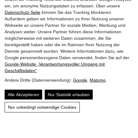
Feuerwehr Notruf
122
ein, um anonyme Nutzungsdaten zu erfassen. Über unsere
Polizei Notruf
133
Datenschutz-Seite
können Sie das Tracking blockieren.
Rettung Notruf
144
Außerdem geben wir Informationen zu Ihrer Nutzung unserer
Euro Notruf
112
Webseite an unsere Partner für soziale Medien, Werbung und
Analysen weiter. Unsere Partner führen diese Informationen
möglicherweise mit weiteren Daten zusammen, die Sie
Quicklinks
bereitgestellt haben oder die im Rahmen Ihrer Nutzung der
Dienste gesammelt wurden. Weitere Informationen dazu, wie
Mitglieder
Google personenbezogene Daten verwendet, finden Sie auf der
Google‑Website „Verantwortungsvoller Umgang mit
Fuhrpark
Geschäftsdaten“
.
Andere Dritte (Datenverwendung):
Google
,
Matomo
Aufgaben
Alle Akzeptieren
Nur Statistik erlauben
Wespenbeseitigung
Nur unbedingt notwendige Cookies
Jugend
Archiv
Jahresplan