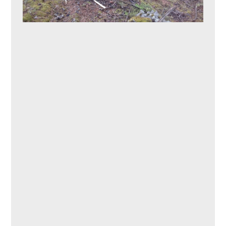
Ausgerückte
Tank 2
Fahrzeuge
Mannschaftsstärke
3
24.05.2017
Einsatzende
09:30 Uhr
OLM
Einsatzleiter
Neumayer
Harald
Weitere Kräfte