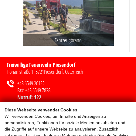
Fahrzeugbrand
Freiwillige Feuerwehr Piesendorf
Florianistraße 1
,
5721
Piesendorf
, Österreich
+43 6549 20122
Fax:
+43 6549 7828
Notruf:
122
ff-piesendorf@lfv-sbg.at
Diese Webseite verwendet Cookies
Wir verwenden Cookies, um Inhalte und Anzeigen zu
personalisieren, Funktionen für soziale Medien anzubieten und
Wichtige Rufnummern
die Zugriffe auf unsere Webseite zu analysieren. Zusätzlich
setzen wir Tracking-Tools wie Matomo und/oder Google Analytics