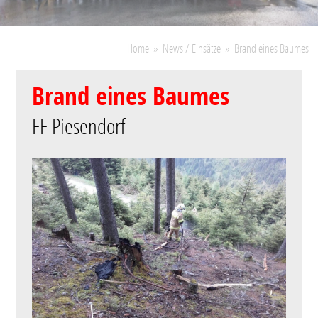
Home
News / Einsätze
Brand eines Baumes
Brand eines Baumes
FF Piesendorf
Glimmbrand
Einsatzart
nach Blitz
Einsatzort
Hochsonnberg
24.05.2017
Datum/Uhrzeit
08:00 Uhr
Alarmstufe
1