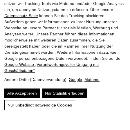
setzen wir Tracking-Tools wie Matomo und/oder Google Analytics
Feuerwehr Notruf
122
ein, um anonyme Nutzungsdaten zu erfassen. Über unsere
Polizei Notruf
133
Datenschutz-Seite
können Sie das Tracking blockieren.
Rettung Notruf
144
Außerdem geben wir Informationen zu Ihrer Nutzung unserer
Euro Notruf
112
Webseite an unsere Partner für soziale Medien, Werbung und
Analysen weiter. Unsere Partner führen diese Informationen
möglicherweise mit weiteren Daten zusammen, die Sie
Quicklinks
bereitgestellt haben oder die im Rahmen Ihrer Nutzung der
Dienste gesammelt wurden. Weitere Informationen dazu, wie
Mitglieder
Google personenbezogene Daten verwendet, finden Sie auf der
Google‑Website „Verantwortungsvoller Umgang mit
Fuhrpark
Geschäftsdaten“
.
Andere Dritte (Datenverwendung):
Google
,
Matomo
Aufgaben
Alle Akzeptieren
Nur Statistik erlauben
Wespenbeseitigung
Nur unbedingt notwendige Cookies
Jugend
Archiv