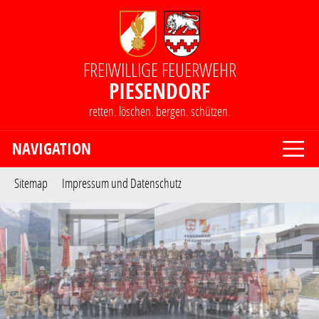
FREIWILLIGE FEUERWEHR
PIESENDORF
retten. löschen. bergen. schützen.
select-one
Sitemap
Impressum und Datenschutz
FEUERWEHR NOTRUF
122