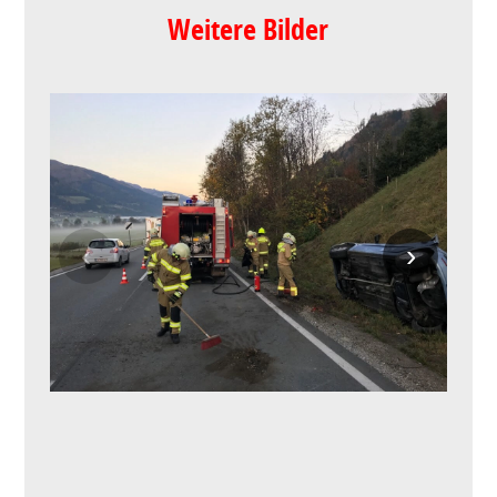
Weitere Bilder
‹
›