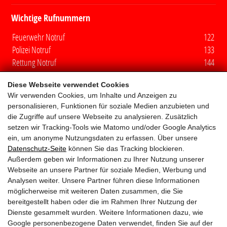
Wichtige Rufnummern
Feuerwehr Notruf
122
Polizei Notruf
133
Rettung Notruf
144
Euro Notruf
112
Diese Webseite verwendet Cookies
Wir verwenden Cookies, um Inhalte und Anzeigen zu
Quicklinks
personalisieren, Funktionen für soziale Medien anzubieten und
die Zugriffe auf unsere Webseite zu analysieren. Zusätzlich
Mitglieder
setzen wir Tracking-Tools wie Matomo und/oder Google Analytics
ein, um anonyme Nutzungsdaten zu erfassen. Über unsere
Fuhrpark
Datenschutz-Seite
können Sie das Tracking blockieren.
Außerdem geben wir Informationen zu Ihrer Nutzung unserer
Aufgaben
Webseite an unsere Partner für soziale Medien, Werbung und
Analysen weiter. Unsere Partner führen diese Informationen
möglicherweise mit weiteren Daten zusammen, die Sie
Wespenbeseitigung
bereitgestellt haben oder die im Rahmen Ihrer Nutzung der
Dienste gesammelt wurden. Weitere Informationen dazu, wie
Jugend
Google personenbezogene Daten verwendet, finden Sie auf der