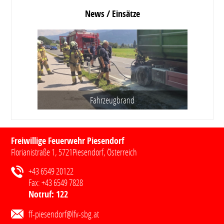
News / Einsätze
Fahrzeugbrand
Freiwillige Feuerwehr Piesendorf
Florianistraße 1
,
5721
Piesendorf
, Österreich
+43 6549 20122
Fax:
+43 6549 7828
Notruf:
122
ff-piesendorf@lfv-sbg.at