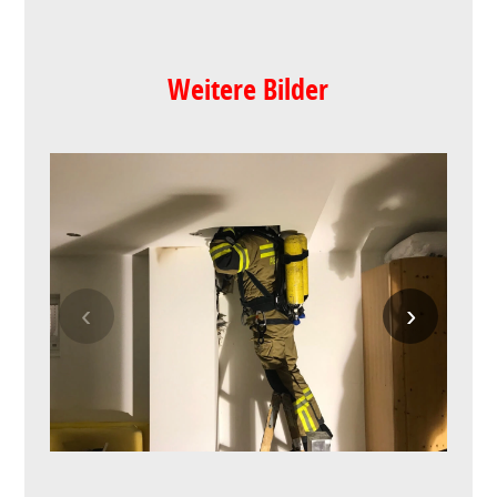
Weitere Bilder
‹
›