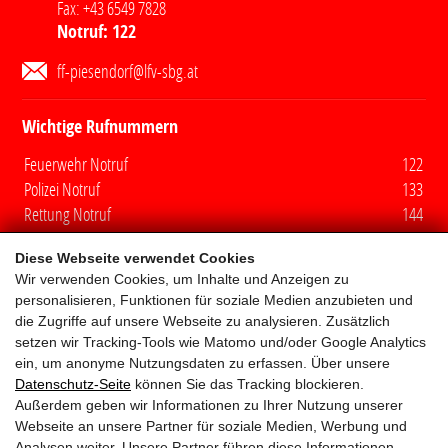
Fax:
+43 6549 7828
Notruf:
122
ff-piesendorf@lfv-sbg.at
Wichtige Rufnummern
Feuerwehr Notruf
122
Polizei Notruf
133
Rettung Notruf
144
Euro Notruf
112
Diese Webseite verwendet Cookies
Wir verwenden Cookies, um Inhalte und Anzeigen zu
Quicklinks
personalisieren, Funktionen für soziale Medien anzubieten und
die Zugriffe auf unsere Webseite zu analysieren. Zusätzlich
Mitglieder
setzen wir Tracking-Tools wie Matomo und/oder Google Analytics
ein, um anonyme Nutzungsdaten zu erfassen. Über unsere
Fuhrpark
Datenschutz-Seite
können Sie das Tracking blockieren.
Außerdem geben wir Informationen zu Ihrer Nutzung unserer
Aufgaben
Webseite an unsere Partner für soziale Medien, Werbung und
Analysen weiter. Unsere Partner führen diese Informationen