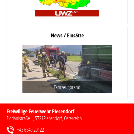
News / Einsätze
Fahrzeugbrand
Freiwillige Feuerwehr Piesendorf
Florianistraße 1
,
5721
Piesendorf
, Österreich
+43 6549 20122