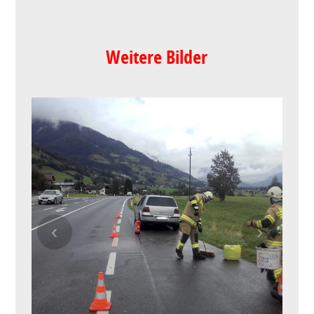
Weitere Bilder
‹
›