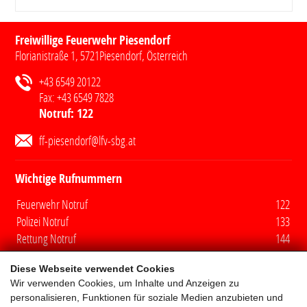
Freiwillige Feuerwehr Piesendorf
Florianistraße 1
,
5721
Piesendorf
, Österreich
+43 6549 20122
Fax:
+43 6549 7828
Notruf:
122
ff-piesendorf@lfv-sbg.at
Wichtige Rufnummern
Feuerwehr Notruf
122
Polizei Notruf
133
Rettung Notruf
144
Euro Notruf
112
Diese Webseite verwendet Cookies
Wir verwenden Cookies, um Inhalte und Anzeigen zu
Quicklinks
personalisieren, Funktionen für soziale Medien anzubieten und