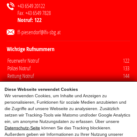
+43 6549 20122
Fax:
+43 6549 7828
Notruf:
122
ff-piesendorf@lfv-sbg.at
Wichtige Rufnummern
Feuerwehr Notruf
122
Polizei Notruf
133
Rettung Notruf
144
Euro Notruf
112
Diese Webseite verwendet Cookies
Wir verwenden Cookies, um Inhalte und Anzeigen zu
Quicklinks
personalisieren, Funktionen für soziale Medien anzubieten und
die Zugriffe auf unsere Webseite zu analysieren. Zusätzlich
Mitglieder
setzen wir Tracking-Tools wie Matomo und/oder Google Analytics
ein, um anonyme Nutzungsdaten zu erfassen. Über unsere
Fuhrpark
Datenschutz-Seite
können Sie das Tracking blockieren.
Außerdem geben wir Informationen zu Ihrer Nutzung unserer