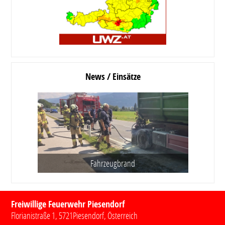
News / Einsätze
Fahrzeugbrand
Freiwillige Feuerwehr Piesendorf
Florianistraße 1
,
5721
Piesendorf
, Österreich