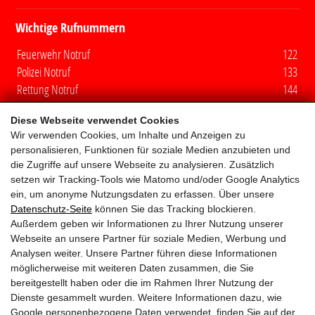
Wichtige Rufnummern
Feuerwehr Notruf
122
Polizei Notruf
133
Rettung Notruf
144
Euro Notruf
112
Diese Webseite verwendet Cookies
Wir verwenden Cookies, um Inhalte und Anzeigen zu
Quicklinks
personalisieren, Funktionen für soziale Medien anzubieten und
die Zugriffe auf unsere Webseite zu analysieren. Zusätzlich
Mitglieder
setzen wir Tracking-Tools wie Matomo und/oder Google Analytics
ein, um anonyme Nutzungsdaten zu erfassen. Über unsere
Fuhrpark
Datenschutz-Seite
können Sie das Tracking blockieren.
Außerdem geben wir Informationen zu Ihrer Nutzung unserer
Webseite an unsere Partner für soziale Medien, Werbung und
Aufgaben
Analysen weiter. Unsere Partner führen diese Informationen
möglicherweise mit weiteren Daten zusammen, die Sie
Wespenbeseitigung
bereitgestellt haben oder die im Rahmen Ihrer Nutzung der
Dienste gesammelt wurden. Weitere Informationen dazu, wie
Jugend
Google personenbezogene Daten verwendet, finden Sie auf der