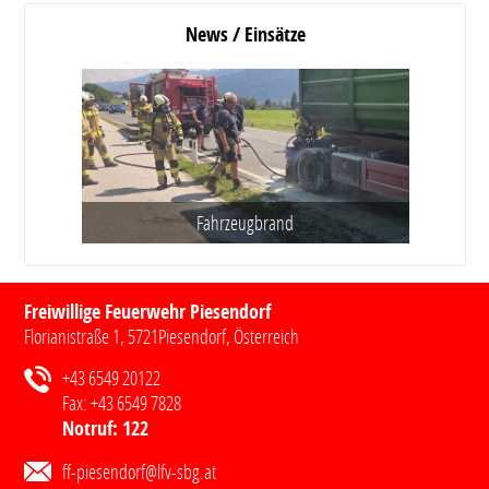
News / Einsätze
Fahrzeugbrand
Freiwillige Feuerwehr Piesendorf
Florianistraße 1
,
5721
Piesendorf
, Österreich
+43 6549 20122
Fax:
+43 6549 7828
Notruf:
122
ff-piesendorf@lfv-sbg.at