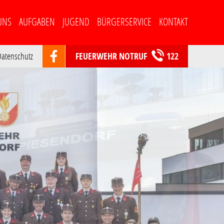
select-one
UNS
AUFGABEN
JUGEND
BÜRGERSERVICE
KONTAKT
atenschutz
FEUERWEHR NOTRUF
122