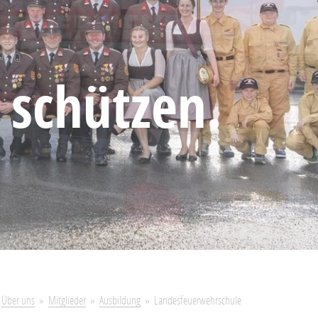
 schützen.
Über uns
Mitglieder
Ausbildung
Landesfeuerwehrschule