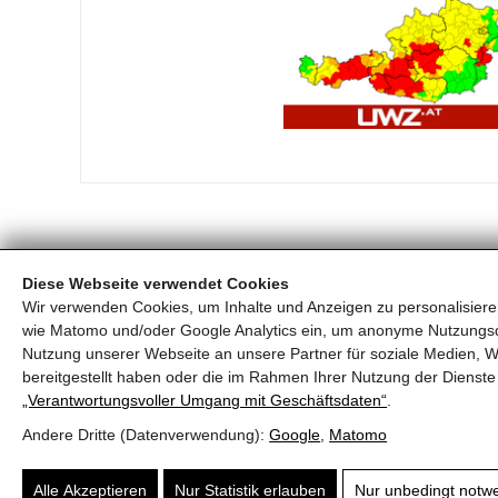
Diese Webseite verwendet Cookies
Wir verwenden Cookies, um Inhalte und Anzeigen zu personalisieren
Freiwillige Feuerwehr Piesendorf
wie Matomo und/oder Google Analytics ein, um anonyme Nutzungs
Florianistraße 1
,
5721
Piesendorf
, Österreich
Nutzung unserer Webseite an unsere Partner für soziale Medien, W
bereitgestellt haben oder die im Rahmen Ihrer Nutzung der Diens
+43 6549 20122
ff-piesendorf@lfv-sbg.at
„Verantwortungsvoller Umgang mit Geschäftsdaten“
.
Fax:
+43 6549 7828
Andere Dritte (Datenverwendung):
Google
,
Matomo
Notruf:
122
Alle Akzeptieren
Nur Statistik erlauben
Nur unbedingt notw