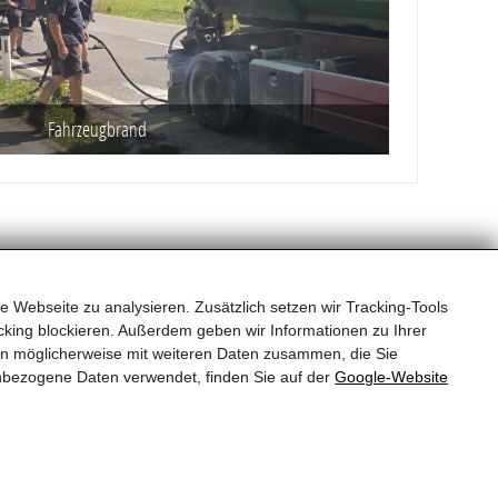
Fahrzeugbrand
e Webseite zu analysieren. Zusätzlich setzen wir Tracking-Tools
king blockieren. Außerdem geben wir Informationen zu Ihrer
en möglicherweise mit weiteren Daten zusammen, die Sie
Fuhrpark
Aufgaben
nbezogene Daten verwendet, finden Sie auf der
Google‑Website
g
Jugend
Archiv
HWA
Feuerwehrhaus