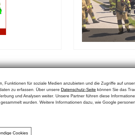
, Funktionen für soziale Medien anzubieten und die Zugriffe auf unser
Wichtige Rufnummern
Quicklinks
daten zu erfassen. Über unsere
Datenschutz-Seite
können Sie das Trac
erbung und Analysen weiter. Unsere Partner führen diese Information
Mitglieder
Feuerwehr Notruf
122
te gesammelt wurden. Weitere Informationen dazu, wie Google persone
Wespenbeseitigun
Polizei Notruf
133
Jahresplan
Rettung Notruf
144
Euro Notruf
112
endige Cookies