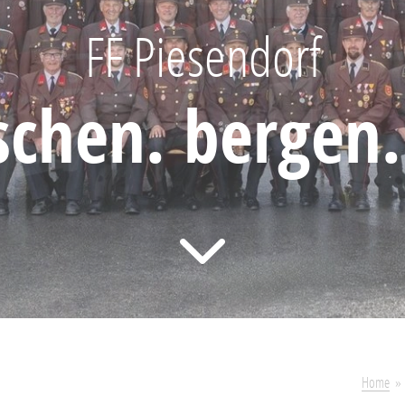
FF Piesendorf
öschen. bergen.
Home